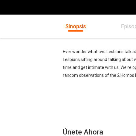
Sinopsis
Episo
Ever wonder what two Lesbians talk a
Lesbians sitting around talking about 
time and get intimate with us. We're o
random observations of the 2 Homos 
Únete Ahora