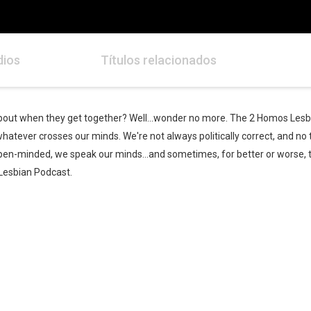
dios
Títulos relacionados
bout when they get together? Well...wonder no more. The 2 Homos Lesb
whatever crosses our minds. We're not always politically correct, and no
pen-minded, we speak our minds...and sometimes, for better or worse, th
Lesbian Podcast.