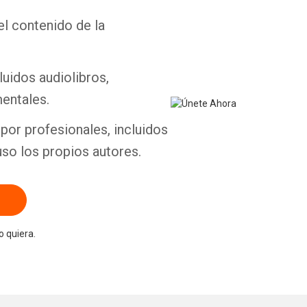
el contenido de la
Whatsapp
Facebook
Twitter
E-mail
luidos audiolibros,
entales.
por profesionales, incluidos
uso los propios autores.
 quiera.