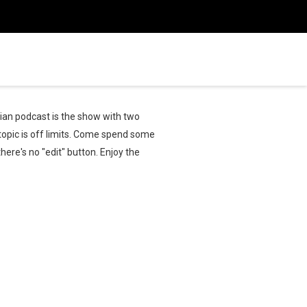
ian podcast is the show with two
 topic is off limits. Come spend some
ere's no "edit" button. Enjoy the