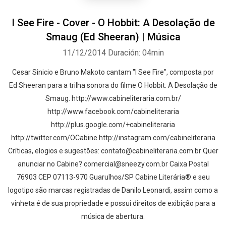
I See Fire - Cover - O Hobbit: A Desolação de
Smaug (Ed Sheeran) | Música
11/12/2014
Duración: 04min
Cesar Sinicio e Bruno Makoto cantam "I See Fire", composta por
Ed Sheeran para a trilha sonora do filme O Hobbit: A Desolação de
Smaug. http://www.cabineliteraria.com.br/
Whatsapp
Facebook
Twitter
E-mail
http://www.facebook.com/cabineliteraria
http://plus.google.com/+cabineliteraria
http://twitter.com/OCabine http://instagram.com/cabineliteraria
Críticas, elogios e sugestões: contato@cabineliteraria.com.br Quer
anunciar no Cabine? comercial@sneezy.com.br Caixa Postal
76903 CEP 07113-970 Guarulhos/SP Cabine Literária® e seu
logotipo são marcas registradas de Danilo Leonardi, assim como a
vinheta é de sua propriedade e possui direitos de exibição para a
música de abertura.