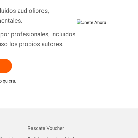
luidos audiolibros,
Whatsapp
Facebook
Twitter
E-mail
entales.
por profesionales, incluidos
uso los propios autores.
 quiera.
Rescate Voucher