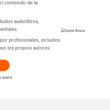
el contenido de la
Whatsapp
Facebook
Twitter
E-mail
luidos audiolibros,
entales.
por profesionales, incluidos
uso los propios autores.
 quiera.