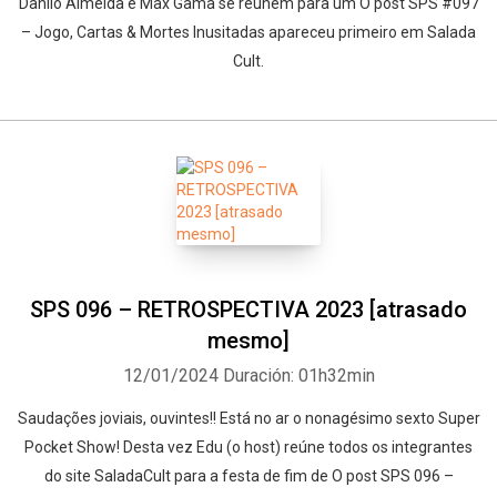
Danilo Almeida e Max Gama se reúnem para um O post SPS #097
– Jogo, Cartas & Mortes Inusitadas apareceu primeiro em Salada
Cult.
SPS 096 – RETROSPECTIVA 2023 [atrasado
mesmo]
12/01/2024
Duración: 01h32min
Saudações joviais, ouvintes!! Está no ar o nonagésimo sexto Super
Pocket Show! Desta vez Edu (o host) reúne todos os integrantes
do site SaladaCult para a festa de fim de O post SPS 096 –