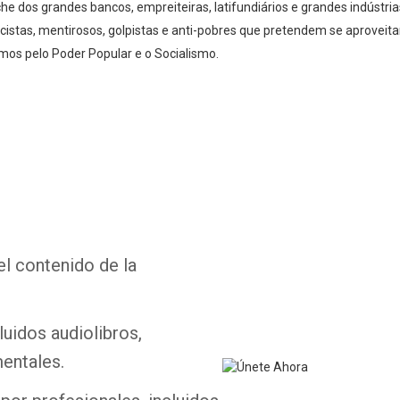
e dos grandes bancos, empreiteiras, latifundiários e grandes indúst
cistas, mentirosos, golpistas e anti-pobres que pretendem se aprovei
mos pelo Poder Popular e o Socialismo.
Whatsapp
Facebook
Twitter
E-mail
el contenido de la
luidos audiolibros,
entales.