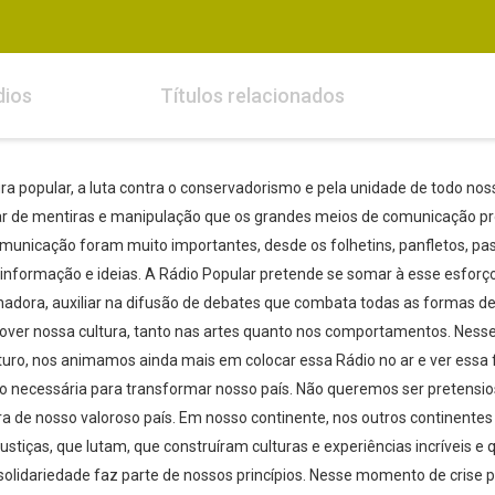
dios
Títulos relacionados
 popular, a luta contra o conservadorismo e pela unidade de todo noss
r de mentiras e manipulação que os grandes meios de comunicação p
e comunicação foram muito importantes, desde os folhetins, panfletos, p
nformação e ideias. A Rádio Popular pretende se somar à esse esforço 
adora, auxiliar na difusão de debates que combata todas as formas d
ver nossa cultura, tanto nas artes quanto nos comportamentos. Nesse 
turo, nos animamos ainda mais em colocar essa Rádio no ar e ver ess
ão necessária para transformar nosso país. Não queremos ser pretens
a de nosso valoroso país. Em nosso continente, nos outros continente
stiças, que lutam, que construíram culturas e experiências incríveis e 
a solidariedade faz parte de nossos princípios. Nesse momento de crise p