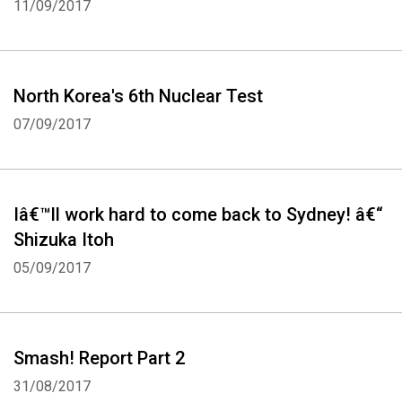
11/09/2017
North Korea's 6th Nuclear Test
07/09/2017
Iâ€™ll work hard to come back to Sydney! â€“
Shizuka Itoh
05/09/2017
Smash! Report Part 2
31/08/2017
Whatsapp
Facebook
Twitter
E-mail