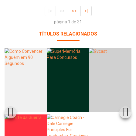
|<
<<
>>
>|
página 1 de 31
TÍTULOS RELACIONADOS