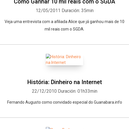
Como Ganhar 10 mil reais com o SGDA
12/05/2011
Duración: 35min
Veja uma entrevista com a afiliada Alice que já ganhou mais de 10
mil reais com o SGDA.
Whatsapp
Facebook
Twitter
E-mail
História: Dinheiro na Internet
22/12/2010
Duración: 01h33min
Fernando Augusto como convidado especial do Guanabara.info