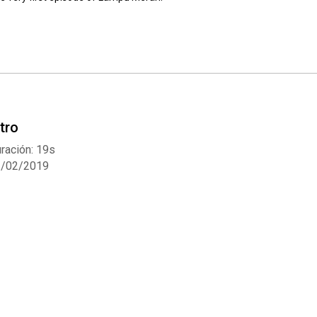
Whatsapp
Facebook
Twitter
E-mail
ntro
ración: 19s
3/02/2019