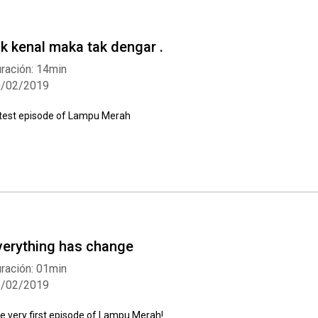
ak kenal maka tak dengar .
ración: 14min
0/02/2019
test episode of Lampu Merah
verything has change
ración: 01min
5/02/2019
e very first episode of Lampu Merah!