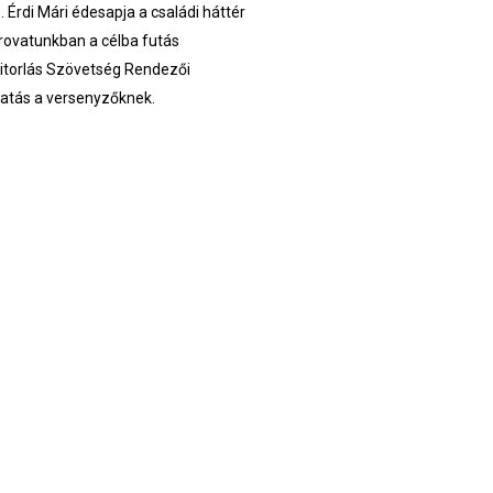
 Érdi Mári édesapja a családi háttér
rovatunkban a célba futás
Vitorlás Szövetség Rendezői
tatás a versenyzőknek.