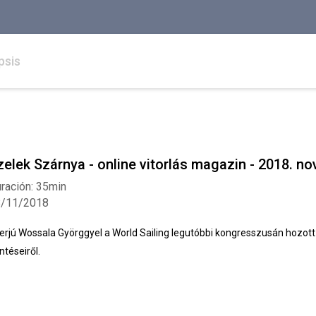
psis
zelek Szárnya - online vitorlás magazin - 2018. n
ración: 35min
8/11/2018
terjú Wossala Györggyel a World Sailing legutóbbi kongresszusán hozott
ntéseiről.