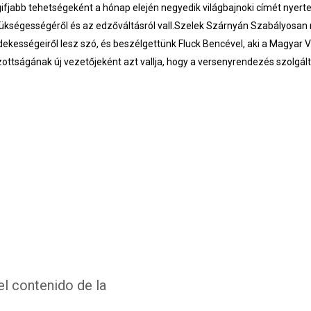
gifjabb tehetségeként a hónap elején negyedik világbajnoki címét nyerte.
ükségességéről és az edzőváltásról vall.Szelek Szárnyán Szabályosan 
dekességeiről lesz szó, és beszélgettünk Fluck Bencével, aki a Magyar 
zottságának új vezetőjeként azt vallja, hogy a versenyrendezés szolgál
el contenido de la