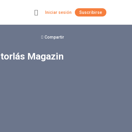
Iniciar sesión
Suscribirse
+
Compartir
itorlás Magazin