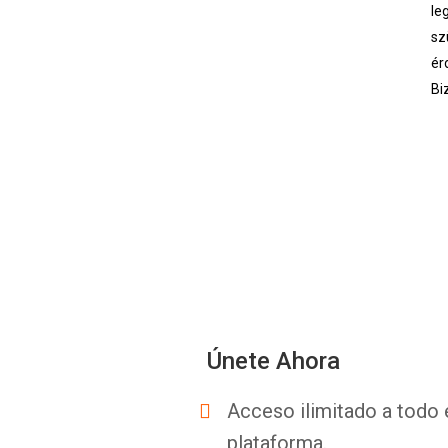
le
sz
ér
Bi
Únete Ahora
Acceso ilimitado a todo 
plataforma.