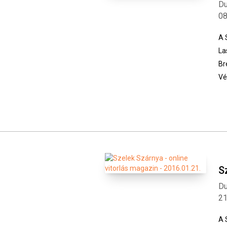
Du
0
A 
La
Br
Vé
S
Du
2
A 