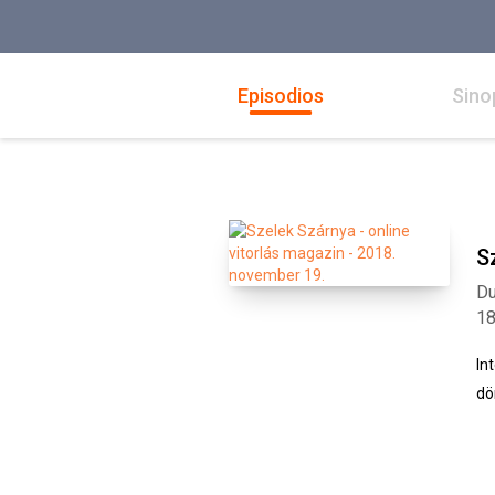
Episodios
Sino
S
Du
1
In
dö