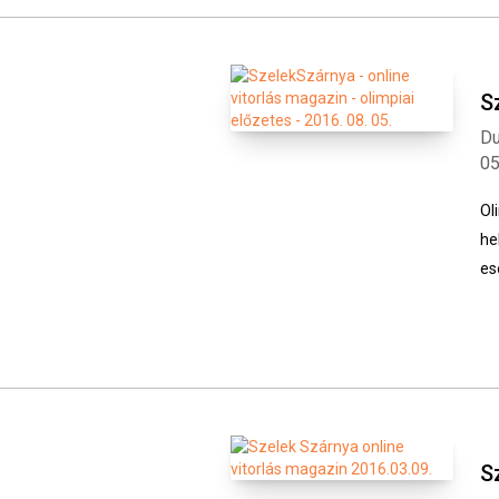
S
Du
0
Ol
he
es
S