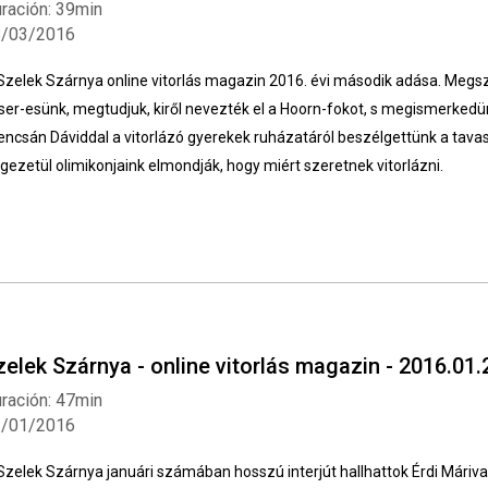
ración: 39min
8/03/2016
Szelek Szárnya online vitorlás magazin 2016. évi második adása. Megsz
ser-esünk, megtudjuk, kiről nevezték el a Hoorn-fokot, s megismerkedün
encsán Dáviddal a vitorlázó gyerekek ruházatáról beszélgettünk a tava
gezetül olimikonjaink elmondják, hogy miért szeretnek vitorlázni.
Whatsapp
Facebook
Twitter
E-mail
zelek Szárnya - online vitorlás magazin - 2016.01.
ración: 47min
1/01/2016
Szelek Szárnya januári számában hosszú interjút hallhattok Érdi Márival,