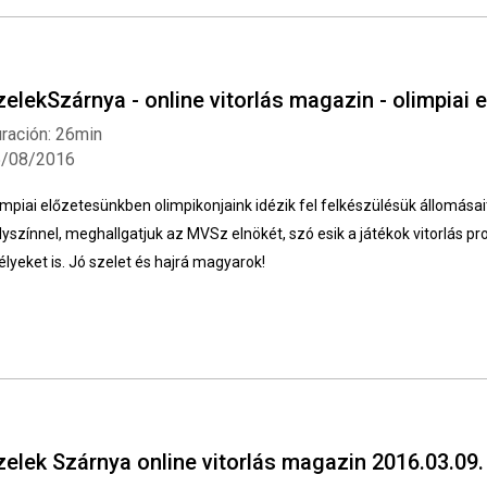
zelekSzárnya - online vitorlás magazin - olimpiai e
ración: 26min
5/08/2016
impiai előzetesünkben olimpikonjaink idézik fel felkészülésük állomásai
lyszínnel, meghallgatjuk az MVSz elnökét, szó esik a játékok vitorlás prog
élyeket is. Jó szelet és hajrá magyarok!
zelek Szárnya online vitorlás magazin 2016.03.09.