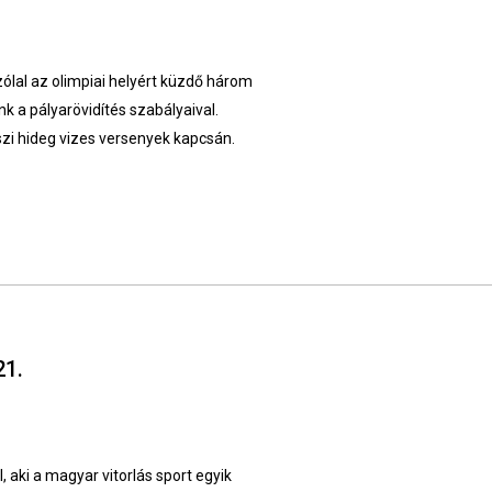
ólal az olimpiai helyért küzdő három
k a pályarövidítés szabályaival.
szi hideg vizes versenyek kapcsán.
21.
 aki a magyar vitorlás sport egyik