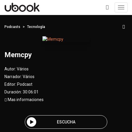
Toggl
navig
+
Podcasts
Tecnología
Memcpy
Autor:
Vários
Narrador:
Vários
Editor:
Podcast
Duración: 30:06:01
Mas informaciones
ESCUCHA