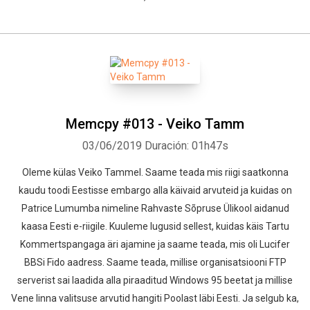
Memcpy #013 - Veiko Tamm
03/06/2019
Duración: 01h47s
Oleme külas Veiko Tammel. Saame teada mis riigi saatkonna
kaudu toodi Eestisse embargo alla käivaid arvuteid ja kuidas on
Patrice Lumumba nimeline Rahvaste Sõpruse Ülikool aidanud
kaasa Eesti e-riigile. Kuuleme lugusid sellest, kuidas käis Tartu
Kommertspangaga äri ajamine ja saame teada, mis oli Lucifer
BBSi Fido aadress. Saame teada, millise organisatsiooni FTP
serverist sai laadida alla piraaditud Windows 95 beetat ja millise
Vene linna valitsuse arvutid hangiti Poolast läbi Eesti. Ja selgub ka,