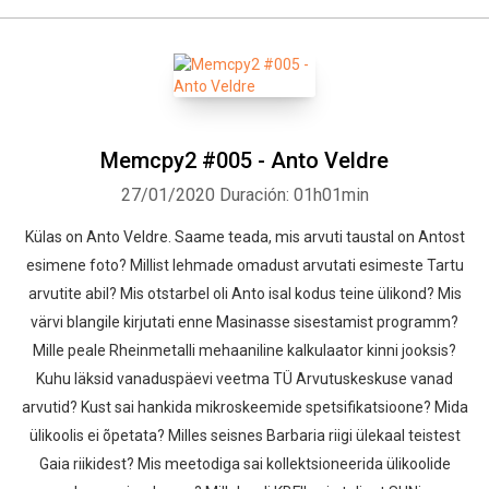
Memcpy2 #005 - Anto Veldre
27/01/2020
Duración: 01h01min
Külas on Anto Veldre. Saame teada, mis arvuti taustal on Antost
esimene foto? Millist lehmade omadust arvutati esimeste Tartu
arvutite abil? Mis otstarbel oli Anto isal kodus teine ülikond? Mis
värvi blangile kirjutati enne Masinasse sisestamist programm?
Mille peale Rheinmetalli mehaaniline kalkulaator kinni jooksis?
Kuhu läksid vanaduspäevi veetma TÜ Arvutuskeskuse vanad
arvutid? Kust sai hankida mikroskeemide spetsifikatsioone? Mida
ülikoolis ei õpetata? Milles seisnes Barbaria riigi ülekaal teistest
Gaia riikidest? Mis meetodiga sai kollektsioneerida ülikoolide