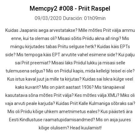
Memcpy2 #008 - Priit Raspel
09/03/2020
Duración: 01h09min
Kuidas Jaapanis aega arvestatakse? Mille mõtles Priit välja ammu
enne, kui ta olemas oli? Misasi sõitis Priidu akna all ringi? Mis
mängu kirjutades tabas Priitu selguse hetk? Kuidas käis EPTs
side? Mis tempoga käis EPT arvutite vahel esimene side? Kui palju
sai Priit preemiat? Misasi läks Priidul lukku ja misasi selle
tulemusena selgus? Mis on Priidul kapis, mida kellelgi teisel ei ole?
Kus istus kaval juut ja mille ta kirjutas? Kuidas sai Iskra külge veel
kaks kuvarit? Mis on pärit aastast 1936? Mis tänapäeval
kasutatava sõna mõtles Priit välja? Kes mõtles välja XMLi? Miks oli
vaja arvuti peale karjuda? Kuidas Priit Kalle Kulmaniga sõbraks sai?
Mis oli Priidu kõige uhkem ametnimetus eales? Kus päästeti ära
Eesti Kindlustuse raamatupidamisandmed? Mis on asja juures
kõige olulisem? Head kuulamist!