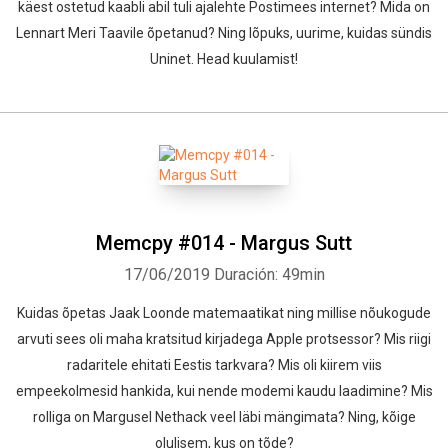
käest ostetud kaabli abil tuli ajalehte Postimees internet? Mida on
Lennart Meri Taavile õpetanud? Ning lõpuks, uurime, kuidas sündis
Uninet. Head kuulamist!
Memcpy #014 - Margus Sutt
17/06/2019
Duración: 49min
Kuidas õpetas Jaak Loonde matemaatikat ning millise nõukogude
arvuti sees oli maha kratsitud kirjadega Apple protsessor? Mis riigi
radaritele ehitati Eestis tarkvara? Mis oli kiirem viis
empeekolmesid hankida, kui nende modemi kaudu laadimine? Mis
rolliga on Margusel Nethack veel läbi mängimata? Ning, kõige
olulisem, kus on tõde?