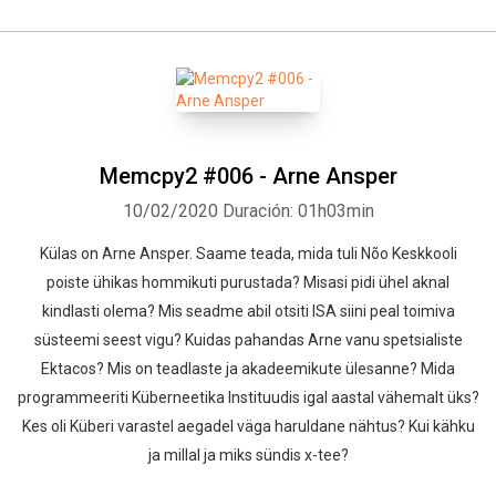
Memcpy2 #006 - Arne Ansper
10/02/2020
Duración: 01h03min
Külas on Arne Ansper. Saame teada, mida tuli Nõo Keskkooli
poiste ühikas hommikuti purustada? Misasi pidi ühel aknal
kindlasti olema? Mis seadme abil otsiti ISA siini peal toimiva
süsteemi seest vigu? Kuidas pahandas Arne vanu spetsialiste
Ektacos? Mis on teadlaste ja akadeemikute ülesanne? Mida
programmeeriti Küberneetika Instituudis igal aastal vähemalt üks?
Kes oli Küberi varastel aegadel väga haruldane nähtus? Kui kähku
ja millal ja miks sündis x-tee?