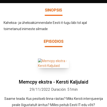
SINOPSIS
Kaheksa- ja üheksakümnendate Eesti it-lugu läbi tol ajal
toimetanud inimeste silmade
EPISODIOS
Memcpy ekstra - Kersti Kaljulaid
29/11/2022
Duración: 51min
Saame teada: Kus pesitseb linna-rästas? Miks Kersti intervjueerija
peale õigustatult ärritus? Milles peitub Eesti IT-edu võti?