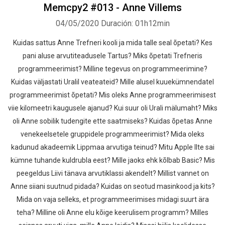
Memcpy2 #013 - Anne Villems
04/05/2020
Duración: 01h12min
Kuidas sattus Anne Trefneri kooli ja mida talle seal õpetati? Kes
pani aluse arvutiteadusele Tartus? Miks õpetati Trefneris
programmeerimist? Milline tegevus on programmeerimine?
Kuidas väljastati Uralil veateateid? Mille alusel kuuekümnendatel
programmeerimist õpetati? Mis oleks Anne programmeerimisest
viie kilomeetri kaugusele ajanud? Kui suur oli Urali mälumaht? Miks
oli Anne sobilik tudengite ette saatmiseks? Kuidas õpetas Anne
venekeelsetele gruppidele programmeerimist? Mida oleks
kadunud akadeemik Lippmaa arvutiga teinud? Mitu Apple IIte sai
kümne tuhande kuldrubla eest? Mille jaoks ehk kõlbab Basic? Mis
peegeldus Liivi tänava arvutiklassi akendelt? Millist vannet on
Anne siiani suutnud pidada? Kuidas on seotud masinkood ja kits?
Mida on vaja selleks, et programmeerimises midagi suurt ära
teha? Milline oli Anne elu kõige keerulisem programm? Milles