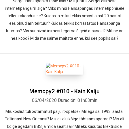
Sergei Hansapanka tööle läks? Mis juhtus Sergei esimese
internetipanga riliisiga? Miks mindi Hansapangas internetipõhisele
telleri rakendusele? Kuidas ja miks tekkis omast ajast 20 aastat
ees olnud arhitektuur? Kuidas tekkis korrastatus Hansapanga
tuumas? Mis sunnivad inimesi tegema õigeid otsuseid? Milline on
hea kood? Mida me saime maitsta enne, kui see popiks sai?
Memcpy2 #010 - Kain Kalju
06/04/2020
Duración: 01h03min
Mis koolist tuli ootamatult palju it-spetse? Millega sai 1993. aastal
Tallinnast New Orleansi? Mis oli elu kõige tähtsam aparaat? Mis oli
kõige ägedam BBS ja mida sealt sai? Milleks kasutas Elektriside