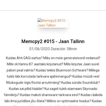
Memcpy2 #015 - Jaan Tallinn
01/06/2020
Duración: 58min
Kuidas Ahti GAGi sattus? Miks on meie generatsioonil vedanud?
Mille oli Hannu 87. aastaks kirjutanud? Mille kirjutas Jaan suvel
paberi peal valmis? Kuidas tekkis Bluemoon Software? Millega
tuleb läbi korrutada tarkvara ajahinnangud? Kuidas müüdi veel
Nõukogude riigis Rootsi arvutimäng? Kuidas sündis Soundclub?
Kuidas sai pillid häälde? Kui sageli tuleb siiamaani Skyroadsi
fännikirju? Kuidas maksti shareware tarkvara eest? Kuidas rääkida
läbi ilma juriidilise jõu-õlata? Milline on optimaalne teadus? Kuidas