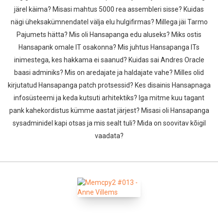
järel käima? Misasi mahtus 5000 rea assembleri sisse? Kuidas
nägi üheksakümnendatel välja elu hulgifirmas? Millega jäi Tarmo
Pajumets hätta? Mis oli Hansapanga edu aluseks? Miks ostis
Hansapank omale IT osakonna? Mis juhtus Hansapanga ITs
inimestega, kes hakkama ei saanud? Kuidas sai Andres Oracle
baasi adminiks? Mis on aredajate ja haldajate vahe? Milles olid
kirjutatud Hansapanga patch protsessid? Kes disainis Hansapnaga
infosüsteemi ja keda kutsuti arhitektiks? Iga mitme kuu tagant
pank kahekordistus kümme aastat järjest? Misasi oli Hansapanga
sysadminidel kapi otsas ja mis sealt tuli? Mida on soovitav kõigil
vaadata?