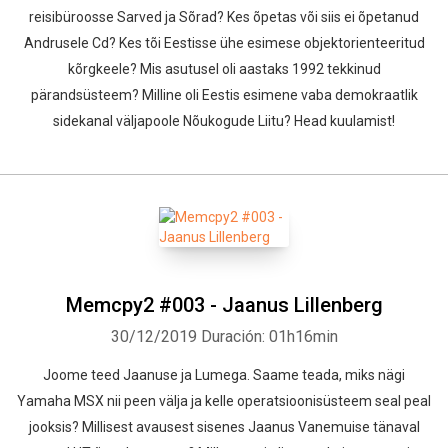
reisibüroosse Sarved ja Sõrad? Kes õpetas või siis ei õpetanud
Andrusele Cd? Kes tõi Eestisse ühe esimese objektorienteeritud
kõrgkeele? Mis asutusel oli aastaks 1992 tekkinud
pärandsüsteem? Milline oli Eestis esimene vaba demokraatlik
sidekanal väljapoole Nõukogude Liitu? Head kuulamist!
Memcpy2 #003 - Jaanus Lillenberg
30/12/2019
Duración: 01h16min
Joome teed Jaanuse ja Lumega. Saame teada, miks nägi
Yamaha MSX nii peen välja ja kelle operatsioonisüsteem seal peal
jooksis? Millisest avausest sisenes Jaanus Vanemuise tänaval