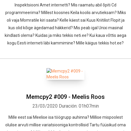
Inspektsiooni Amet internetti? Mis raamatu abil õpiti Cd
programmeerima? Millest koosnes Keila koolis arvutieksam? Miks
oli vaja Momratile kiri saata? Kelle käest sai Kuus Kriitilist Flopit ja
kus olid kõige ägedamad häkkerid? Mis peab igal Unixi masinal
kindlasti olema? Kuidas ja miks tekkis neti.ee? Kui kaua võttis aega
kogu Eesti interneti läbi kammimine? Mille käigus tekkis hot.ee?
Memcpy2 #009 - Meelis Roos
23/03/2020
Duración: 01h07min
Mille eest sai Meelise isa töögrupp auhinna? Millise mispoolest
olulise arvuti millise variatsiooniga kontrollisid Tartu füüsikud oma