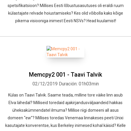
spetsifikatsioon? Millises Eesti lõbustusasutuses oli eraldi ruum
külastajate relvade hoiustamiseks? Kes olid võibolla kaks kõige
pikema visiooniga inimest Eesti NSVs? Head kuulamist!
Memcpy2 001 - Taavi Talvik
02/12/2019
Duración: 01h03min
Külas on Taavi Talvik. Saame teada, milline tore väike linn asub
Elva lähedal? Milliseid toredaid ajakirjandusväljaandeid hakkas
üheksakümnendatel ilmuma? Millise riigi domeeni all asus
domeen “ew”? Millises toredas Venemaa linnakeses peeti Unixi
kasutajate konverentse, kus Berkeley inimesed kohal käisid? Kelle