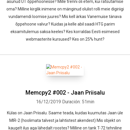
asunud UT õppehoonesse? Mille trenni oli etem, kui ratsutamise
oma? Milline kirglik inimene on mänginud olulist rolli meie digiriigi
vundamendi loomise juures? Mis kell ärkas Vanemuise tänava
õppehoone valvur? Kuidas ja kelle abil saadi HTG parim
eksamitulemus saksa keeles? Kes korraldas Eesti esimesed
webmasterite kursused? Kes on 25% hunt?
Memcpy2 #002 - Jaan Priisalu
16/12/2019
Duración: 51min
Külas on Jaan Priisalu. Saame teada, kuidas kuumutas Jaan üle
MIR-2 (hoolimata talvest ja lahtistest akendest) Mis objekt on
kaugelt ilus aga lähedalt roostes? Milline on tank T-72 tehniline