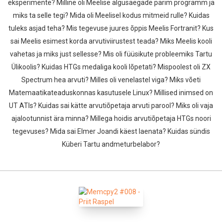
eksperimente? Milline oli Meelise algusaegade parim programm ja
miks ta selle tegi? Mida oli Meelisel kodus mitmeid rulle? Kuidas
tuleks asjad teha? Mis tegevuse juures õppis Meelis Fortranit? Kus
sai Meelis esimest korda arvutiviirustest teada? Miks Meelis kooli
vahetas ja miks just sellesse? Mis oli füüsikute probleemiks Tartu
Ülikoolis? Kuidas HTGs medaliga kooli lõpetati? Mispoolest oli ZX
Spectrum hea arvuti? Milles oli venelastel viga? Miks võeti
Matemaatikateaduskonnas kasutusele Linux? Millised inimsed on
UT ATIs? Kuidas sai kätte arvutiõpetaja arvuti parool? Miks oli vaja
ajalootunnist ära minna? Millega hoidis arvutiõpetaja HTGs noori
tegevuses? Mida sai Elmer Joandi käest laenata? Kuidas sündis
Küberi Tartu andmeturbelabor?