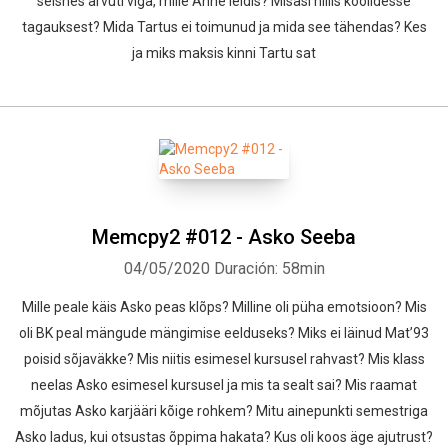
seisnes arvuti viga, mille Anne leidis? Misasi hiilis koolidesse
tagauksest? Mida Tartus ei toimunud ja mida see tähendas? Kes
ja miks maksis kinni Tartu sat
Memcpy2 #012 - Asko Seeba
04/05/2020
Duración: 58min
Mille peale käis Asko peas klõps? Milline oli püha emotsioon? Mis
oli BK peal mängude mängimise eelduseks? Miks ei läinud Mat’93
poisid sõjaväkke? Mis niitis esimesel kursusel rahvast? Mis klass
neelas Asko esimesel kursusel ja mis ta sealt sai? Mis raamat
mõjutas Asko karjääri kõige rohkem? Mitu ainepunkti semestriga
Asko ladus, kui otsustas õppima hakata? Kus oli koos äge ajutrust?