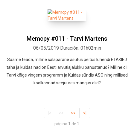
Memcpy #011 - Tarvi Martens
06/05/2019
Duración: 01h02min
Saame teada, milline salapärane asutus peitus lühendi ETAKIEJ
taha ja kuidas nad on Eesti arvutiajalukku panustanud? Milline oli
Tarvi kõige vingem programm ja Kuidas sündis ASO ning millised
koolkonnad seejuures mängus olid?
|<
<<
>>
>|
página 1 de 2