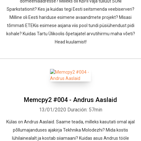
domeeniaadresse? Milleks oli KBFIl vaja tuliuut SUNi
Sparkstationit? Kes ja kuidas tegi Eesti seitsmenda veebiserveri?
Milline oli Eesti hariduse esimene avaandmete projekt? Misasi
tõmmati ETEKis esimese asjana viis pool tundi püsiühendust pidi
kohale? Kuidas Tartu Ülikoolis õpetajatel arvutihirmu maha võeti?
Head kuulamist!
Memcpy2 #004 - Andrus Aaslaid
13/01/2020
Duración: 57min
Külas on Andrus Aaslaid. Saame teada, milleks kasutati omal ajal
põllumajanduses ajakirja Tekhnika Molodezhi? Mida kostis
lühilainealalt ja kostab siiamaani? Kuidas asus Andrus tööle