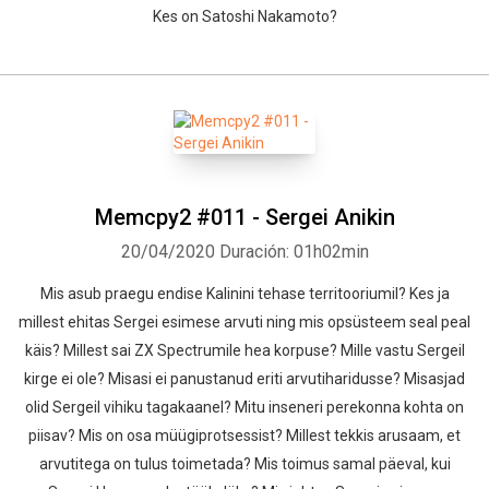
Kes on Satoshi Nakamoto?
Memcpy2 #011 - Sergei Anikin
20/04/2020
Duración: 01h02min
Mis asub praegu endise Kalinini tehase territooriumil? Kes ja
millest ehitas Sergei esimese arvuti ning mis opsüsteem seal peal
käis? Millest sai ZX Spectrumile hea korpuse? Mille vastu Sergeil
kirge ei ole? Misasi ei panustanud eriti arvutiharidusse? Misasjad
olid Sergeil vihiku tagakaanel? Mitu inseneri perekonna kohta on
piisav? Mis on osa müügiprotsessist? Millest tekkis arusaam, et
arvutitega on tulus toimetada? Mis toimus samal päeval, kui