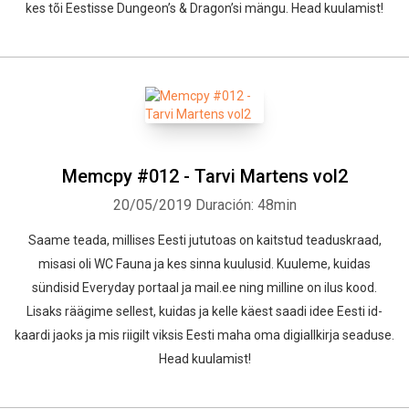
kes tõi Eestisse Dungeon’s & Dragon’si mängu. Head kuulamist!
Memcpy #012 - Tarvi Martens vol2
20/05/2019
Duración: 48min
Saame teada, millises Eesti jututoas on kaitstud teaduskraad,
misasi oli WC Fauna ja kes sinna kuulusid. Kuuleme, kuidas
sündisid Everyday portaal ja mail.ee ning milline on ilus kood.
Lisaks räägime sellest, kuidas ja kelle käest saadi idee Eesti id-
kaardi jaoks ja mis riigilt viksis Eesti maha oma digiallkirja seaduse.
Head kuulamist!