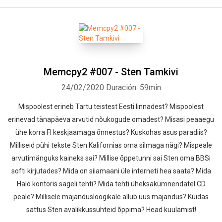
Memcpy2 #007 - Sten Tamkivi
24/02/2020
Duración: 59min
Mispoolest erineb Tartu teistest Eesti linnadest? Mispoolest
erinevad tänapäeva arvutid nõukogude omadest? Misasi peaaegu
ühe korra FI keskjaamaga õnnestus? Kuskohas asus paradiis?
Milliseid pühi tekste Sten Kalifornias oma silmaga nägi? Mispeale
arvutimänguks kaineks sai? Millise õppetunni sai Sten oma BBSi
softi kirjutades? Mida on siiamaani üle interneti hea saata? Mida
Halo kontoris sageli tehti? Mida tehti üheksakümnendatel CD
peale? Millisele majandusloogikale allub uus majandus? Kuidas
sattus Sten avalikkussuhteid õppima? Head kuulamist!
Whatsapp
Facebook
Twitter
E-mail