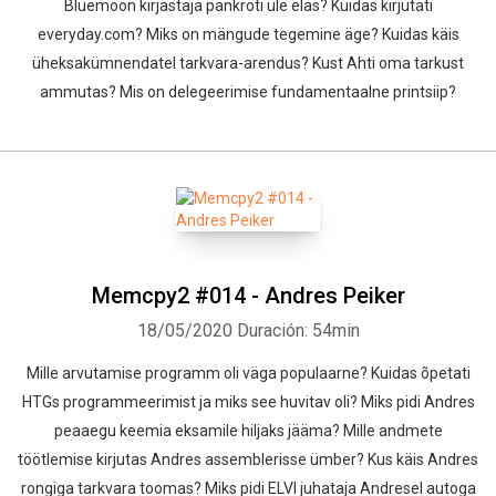
Bluemoon kirjastaja pankroti üle elas? Kuidas kirjutati
everyday.com? Miks on mängude tegemine äge? Kuidas käis
üheksakümnendatel tarkvara-arendus? Kust Ahti oma tarkust
ammutas? Mis on delegeerimise fundamentaalne printsiip?
Memcpy2 #014 - Andres Peiker
18/05/2020
Duración: 54min
Mille arvutamise programm oli väga populaarne? Kuidas õpetati
HTGs programmeerimist ja miks see huvitav oli? Miks pidi Andres
peaaegu keemia eksamile hiljaks jääma? Mille andmete
töötlemise kirjutas Andres assemblerisse ümber? Kus käis Andres
rongiga tarkvara toomas? Miks pidi ELVI juhataja Andresel autoga