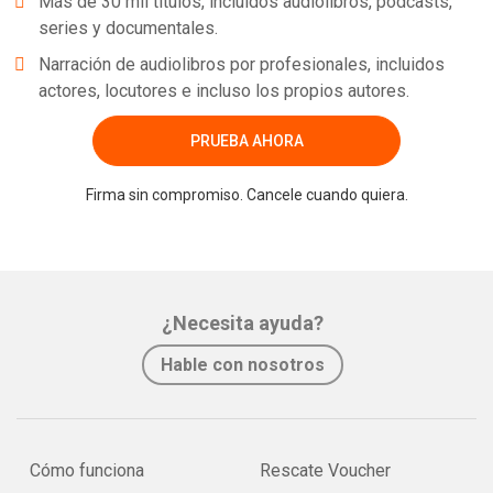
Más de 30 mil títulos, incluidos audiolibros, podcasts,
series y documentales.
Narración de audiolibros por profesionales, incluidos
actores, locutores e incluso los propios autores.
PRUEBA AHORA
Whatsapp
Facebook
Twitter
E-mail
Firma sin compromiso. Cancele cuando quiera.
¿Necesita ayuda?
Hable con nosotros
Cómo funciona
Rescate Voucher