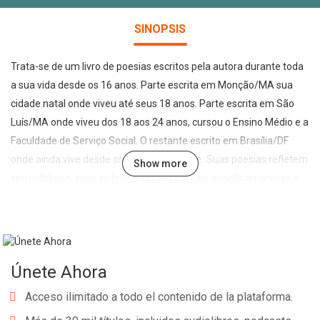
SINOPSIS
Trata-se de um livro de poesias escritos pela autora durante toda
a sua vida desde os 16 anos. Parte escrita em Monção/MA sua
cidade natal onde viveu até seus 18 anos. Parte escrita em São
Luís/MA onde viveu dos 18 aos 24 anos, cursou o Ensino Médio e a
Faculdade de Serviço Social. O restante escrito em Brasília/DF
onde ainda vive desde os 25 anos de idade. Suas poesias refletem
Show more
seu cotidiano, suas vivências tanto pessoais quanto amorosas e
relacionadas ao seu trabalho como Assistente Social do Governo
local. A autora tem vários lapsos de inspiração chegando a passar
até 5 anos sem escrever nenhuma linha envolvida no trabalho,
casamento e cuidado com os três filhos.
Únete Ahora
Acceso ilimitado a todo el contenido de la plataforma.