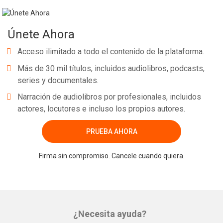
Neste livro, Thiago Leite demonstrará todos os seus conceitos
para você utilizá-la da forma mais eficiente. Por meio de
Únete Ahora
exemplos, você será iniciado nas boas práticas do uso da
Orientação a Objetos para alcançar uma alta qualidade nos seus
Acceso ilimitado a todo el contenido de la plataforma.
programas e tornar o processo de desenvolvimento mais
Más de 30 mil títulos, incluidos audiolibros, podcasts,
produtivo e de mais fácil manutenção. Este livro utiliza as
series y documentales.
linguagens Java e C#.
Whatsapp
Facebook
Twitter
E-mail
Narración de audiolibros por profesionales, incluidos
actores, locutores e incluso los propios autores.
PRUEBA AHORA
Firma sin compromiso. Cancele cuando quiera.
¿Necesita ayuda?