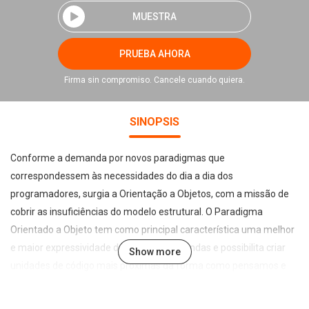
MUESTRA
PRUEBA AHORA
Firma sin compromiso. Cancele cuando quiera.
SINOPSIS
Conforme a demanda por novos paradigmas que
correspondessem às necessidades do dia a dia dos
programadores, surgia a Orientação a Objetos, com a missão de
cobrir as insuficiências do modelo estrutural. O Paradigma
Orientado a Objeto tem como principal característica uma melhor
e maior expressividade das nossas demandas e possibilita criar
Show more
unidades de código mais próximas da forma como pensamos e
agimos, facilitando o processo de transformação das
necessidades diárias para uma linguagem orientada a objetos.