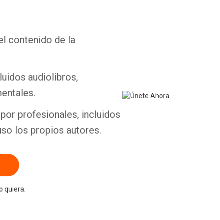
el contenido de la
Whatsapp
Facebook
Twitter
E-mail
luidos audiolibros,
entales.
por profesionales, incluidos
uso los propios autores.
 quiera.