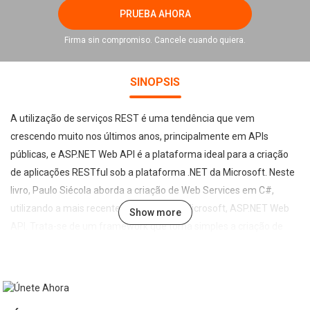
PRUEBA AHORA
Firma sin compromiso. Cancele cuando quiera.
SINOPSIS
A utilização de serviços REST é uma tendência que vem
crescendo muito nos últimos anos, principalmente em APIs
públicas, e ASP.NET Web API é a plataforma ideal para a criação
de aplicações RESTful sob a plataforma .NET da Microsoft. Neste
livro, Paulo Siécola aborda a criação de Web Services em C#,
utilizando a mais recente tecnologia da Microsoft, ASP.NET Web
Show more
API. Trata-se de um framework que torna simples a criação de
serviços a serem consumidos por uma variada gama de clientes,
incluindo browsers, dispositivos móveis ou qualquer equipamento
capaz de acessar recursos através de HTTP. Para hospedagem
dos serviços que serão gerados ao longo dos projetos deste livro,