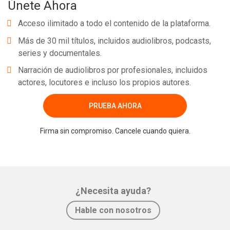
Únete Ahora
será utilizada a plataforma de computação nas nuvens Windows
Azure, que permite a criação de sites, banco de dados e
Acceso ilimitado a todo el contenido de la plataforma.
aplicações.
Más de 30 mil títulos, incluidos audiolibros, podcasts,
series y documentales.
Narración de audiolibros por profesionales, incluidos
actores, locutores e incluso los propios autores.
Whatsapp
Facebook
Twitter
E-mail
PRUEBA AHORA
Firma sin compromiso. Cancele cuando quiera.
¿Necesita ayuda?
Hable con nosotros