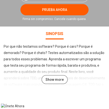
PRUEBA AHORA
Firma sin compromiso. Cancele cuando quiera.
SINOPSIS
Por que não testamos software? Porque é caro? Porque é
demorado? Porque é chato? Testes automatizados são a solução
para todos esses problemas. Aprenda a escrever um programa
que testa seu programa de forma rápida, barata e produtiva, e
aumente a qualidade do seu produto final. Neste livro, você
aprenderá sobre TDD, uma das práticas ágeis de desenvolvimento
Show more
de software mais populares, através da linguagem C#. TDD faz o
desenvolvedor escrever o teste antes mesmo de implementar o
código. Essa simples inversão na maneira de se trabalhar faz com
o que o desenvolvedor escreva código mais testado, com menos