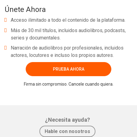
bugs, e inclusive com mais qualidade. Seja profissional, teste seu
Únete Ahora
software! Todos os exemplos desse livro foram escritos em C#.
Acceso ilimitado a todo el contenido de la plataforma.
Más de 30 mil títulos, incluidos audiolibros, podcasts,
series y documentales.
Narración de audiolibros por profesionales, incluidos
actores, locutores e incluso los propios autores.
Whatsapp
Facebook
Twitter
E-mail
PRUEBA AHORA
Firma sin compromiso. Cancele cuando quiera.
¿Necesita ayuda?
Hable con nosotros