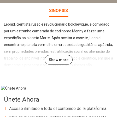
SINOPSIS
Leonid, cientista russo e revolucionário bolchevique, é convidado
por um estranho camarada de codinome Menny a fazer uma
expedição ao planeta Marte. Após aceitar o convite, Leonid
encontra no planeta vermelho uma sociedade igualitária, apátrida,
sem propriedades privadas, estratificação social ou alienação do
trabalho, de alto nível intelectual, tecnológico e cíentífico, em que a
Show more
democracia prospera e os homens e as mulheres são
verdadeiramente livres. Publicada em 1908, esta ficção científica
de Aleksandr Bogdánov combina a experiência revolucionária do
autor e seus conhecimentos em diversas áreas (como física,
matemática, astronomia e geografia) para construir o retrato de
Únete Ahora
uma sociedade técnico-científica em que triunfou a revolução
socialista, servindo de espelho e de guia para as lutas terrenas, e
Acceso ilimitado a todo el contenido de la plataforma.
nos fazendo imaginar, a cada página, outro mundo possível. O