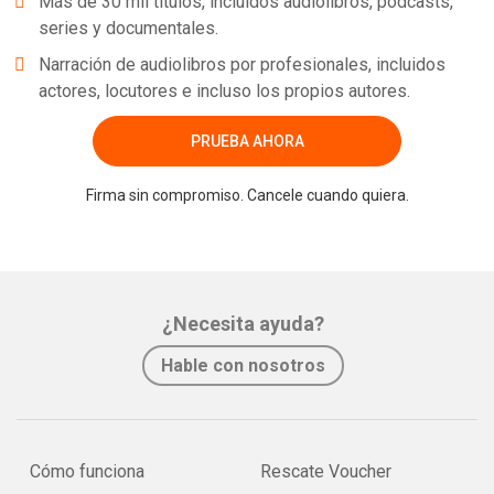
Más de 30 mil títulos, incluidos audiolibros, podcasts,
romance, inédito no Brasil, foi traduzido diretamente do russo por
series y documentales.
Paula Vaz de Almeida e Ekaterina Vólkova Américo, que também
Narración de audiolibros por profesionales, incluidos
assinam o prefácio, no qual situam a obra de Bodgdánov na
actores, locutores e incluso los propios autores.
confluência entre o momento histórico e o gênero da utopia no
século XX.
PRUEBA AHORA
Whatsapp
Facebook
Twitter
E-mail
Firma sin compromiso. Cancele cuando quiera.
¿Necesita ayuda?
Hable con nosotros
Cómo funciona
Rescate Voucher