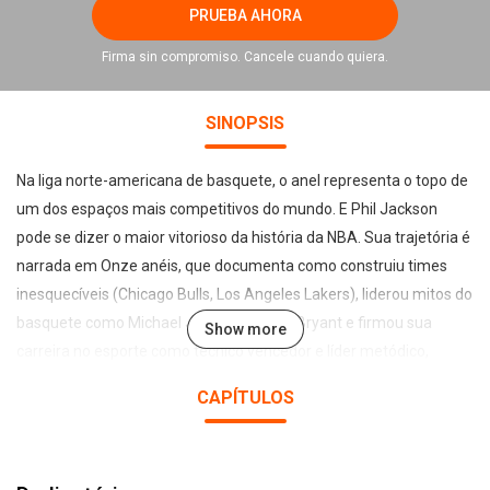
PRUEBA AHORA
Firma sin compromiso. Cancele cuando quiera.
SINOPSIS
Na liga norte-americana de basquete, o anel representa o topo de
um dos espaços mais competitivos do mundo. E Phil Jackson
pode se dizer o maior vitorioso da história da NBA. Sua trajetória é
narrada em Onze anéis, que documenta como construiu times
inesquecíveis (Chicago Bulls, Los Angeles Lakers), liderou mitos do
basquete como Michael Jordan ou Kobe Bryant e firmou sua
Show more
carreira no esporte como técnico vencedor e líder metódico,
conquistando inacreditáveis 11 anéis de campeão. Contando com
CAPÍTULOS
a colaboração do jornalista Hugh Delehanty, Jackson constrói um
guia perfeito para interessados pela arte de liderar grupos de
trabalho, mostrando como a gestão do esporte é um bom resumo