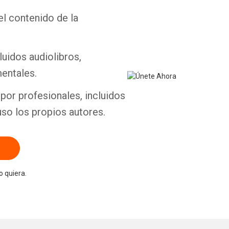
el contenido de la
Whatsapp
Facebook
Twitter
E-mail
luidos audiolibros,
entales.
por profesionales, incluidos
uso los propios autores.
 quiera.