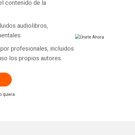
el contenido de la
Whatsapp
Facebook
Twitter
E-mail
luidos audiolibros,
entales.
por profesionales, incluidos
uso los propios autores.
 quiera.