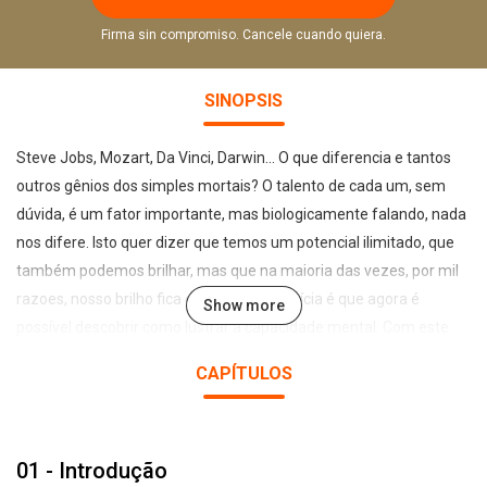
Firma sin compromiso. Cancele cuando quiera.
SINOPSIS
Steve Jobs, Mozart, Da Vinci, Darwin... O que diferencia e tantos
outros gênios dos simples mortais? O talento de cada um, sem
dúvida, é um fator importante, mas biologicamente falando, nada
nos difere. Isto quer dizer que temos um potencial ilimitado, que
também podemos brilhar, mas que na maioria das vezes, por mil
razoes, nosso brilho fica opaco. A boa notícia é que agora é
Show more
possível descobrir como lustrar a capacidade mental. Com este
audiobook, você irá conhecer técnicas que multiplicam o potencial
CAPÍTULOS
de armazenagem de informações, ampliam a velocidade de
aprendizado e aumentam as habilidades que transformam
mentes comuns em mentes incríveis.
01 - Introdução