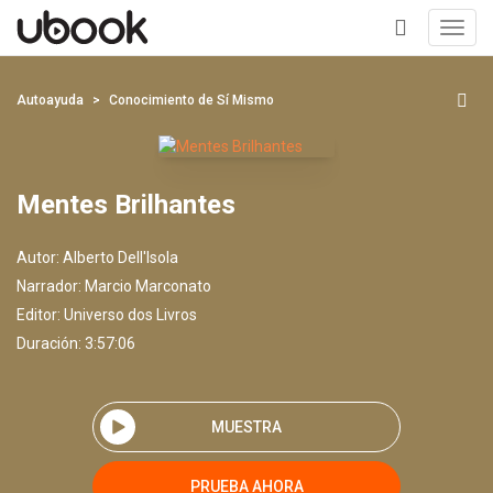
Toggl
navig
+
Autoayuda
Conocimiento de Sí Mismo
Mentes Brilhantes
Autor:
Alberto Dell'Isola
Narrador:
Marcio Marconato
Editor:
Universo dos Livros
Duración: 3:57:06
MUESTRA
PRUEBA AHORA