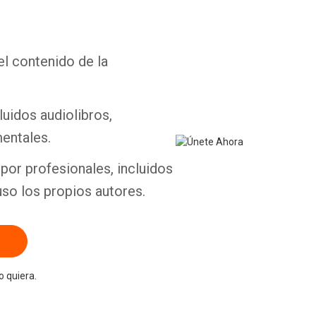
el contenido de la
Whatsapp
Facebook
Twitter
E-mail
luidos audiolibros,
entales.
por profesionales, incluidos
uso los propios autores.
 quiera.