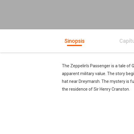
Sinopsis
Capít
The Zeppelin’s Passenger is a tale of 
apparent military value. The story be
hat near Dreymarsh. The mystery is f
the residence of Sir Henry Cranston.