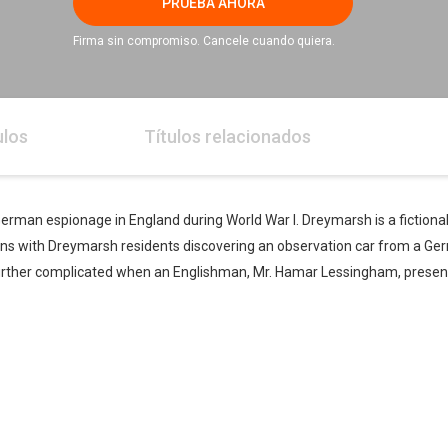
PRUEBA AHORA
Firma sin compromiso. Cancele cuando quiera.
ulos
Títulos relacionados
German espionage in England during World War I. Dreymarsh is a fictiona
gins with Dreymarsh residents discovering an observation car from a G
urther complicated when an Englishman, Mr. Hamar Lessingham, presents