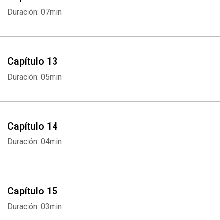
Duración: 07min
Capítulo 13
Duración: 05min
Capítulo 14
Duración: 04min
Capítulo 15
Duración: 03min
Whatsapp
Facebook
Twitter
E-mail