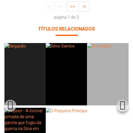
|<
<<
>>
>|
página 1 de 2
TÍTULOS RELACIONADOS