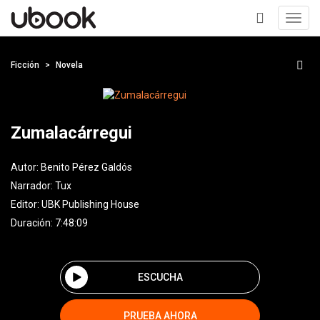
Toggl
navig
+
Ficción
Novela
Zumalacárregui
Autor:
Benito Pérez Galdós
Narrador:
Tux
Editor:
UBK Publishing House
Duración: 7:48:09
ESCUCHA
PRUEBA AHORA