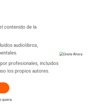
el contenido de la
Whatsapp
Facebook
Twitter
E-mail
luidos audiolibros,
entales.
por profesionales, incluidos
uso los propios autores.
 quiera.