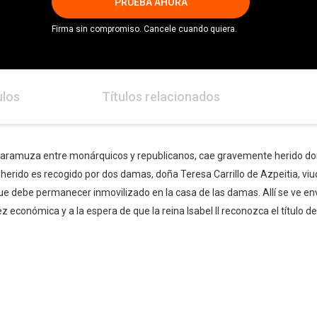
PRUEBA AHORA
Firma sin compromiso. Cancele cuando quiera.
ulos
Títulos relacionados
caramuza entre monárquicos y republicanos, cae gravemente herido don
erido es recogido por dos damas, doña Teresa Carrillo de Azpeitia, viuda
ue debe permanecer inmovilizado en la casa de las damas. Allí se ve en
 económica y a la espera de que la reina Isabel II reconozca el título d