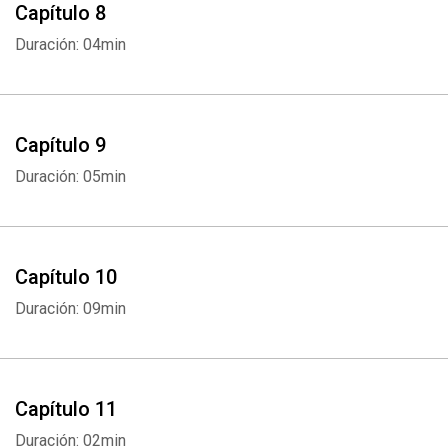
Capítulo 8
Duración: 04min
Capítulo 9
Duración: 05min
Capítulo 10
Duración: 09min
Capítulo 11
Whatsapp
Facebook
Twitter
E-mail
Duración: 02min