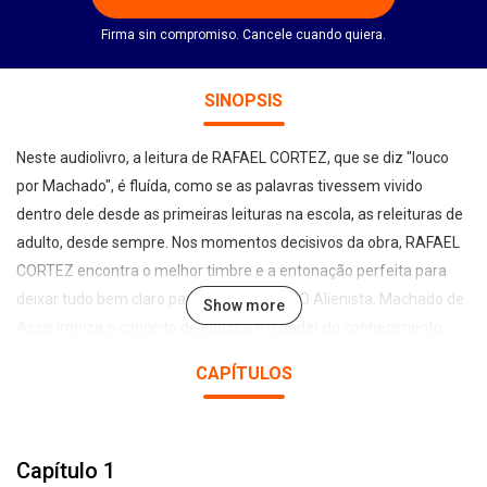
Firma sin compromiso. Cancele cuando quiera.
SINOPSIS
Neste audiolivro, a leitura de RAFAEL CORTEZ, que se diz "louco
por Machado", é fluída, como se as palavras tivessem vivido
dentro dele desde as primeiras leituras na escola, as releituras de
adulto, desde sempre. Nos momentos decisivos da obra, RAFAEL
CORTEZ encontra o melhor timbre e a entonação perfeita para
deixar tudo bem claro para o ouvinte. Em O Alienista, Machado de
Show more
Assis ironiza o conceito de loucura e o poder do conhecimento
científico. No conto, o médico Simão Bacamarte funda um
CAPÍTULOS
hospício e passa a internar nele todos aqueles que julga loucos. O
procedimento leva a um desfecho inesperado. Esta obra,
publicada entre 1881 e 1882, marcou o início da fase realista do
Capítulo 1
autor e vem sendo lida por todas as gerações desde então.