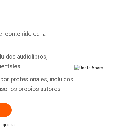
el contenido de la
Whatsapp
Facebook
Twitter
E-mail
luidos audiolibros,
entales.
por profesionales, incluidos
uso los propios autores.
 quiera.