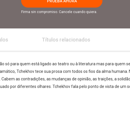
PRUEBA AHORA
Firma sin compromiso. Cancele cuando quiera.
ulos
Títulos relacionados
não só para quem está ligado ao teatro ou à literatura mas para quem 
 dramático, Tchekhov tece sua prosa com todos os fios da alma humana.
abem as contradições, as mudanças de opinião, as traições, a solidão 
tuado por diferentes olhares. Tchekhov fala pelo ponto de vista de u