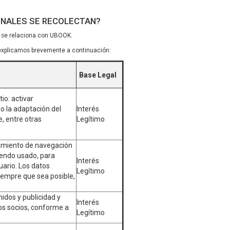
ONALES SE RECOLECTAN?
d se relaciona con UBOOK.
 explicamos brevemente a continuación:
Base Legal
io: activar
o la adaptación del
Interés
e, entre otras
Legítimo
amiento de navegación
siendo usado, para
Interés
ario. Los datos
Legítimo
iempre que sea posible,
idos y publicidad y
Interés
os socios, conforme a
Legítimo