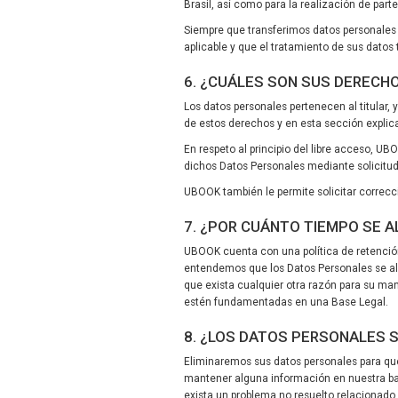
Brasil, así como para la realización de part
Siempre que transferimos datos personales 
aplicable y que el tratamiento de sus datos
6. ¿CUÁLES SON SUS DERECH
Los datos personales pertenecen al titular
de estos derechos y en esta sección expl
En respeto al principio del libre acceso, U
dichos Datos Personales mediante solicitud 
UBOOK también le permite solicitar correcc
7. ¿POR CUÁNTO TIEMPO SE 
UBOOK cuenta con una política de retención
entendemos que los Datos Personales se alm
que exista cualquier otra razón para su man
estén fundamentadas en una Base Legal.
8. ¿LOS DATOS PERSONALES 
Eliminaremos sus datos personales para que
mantener alguna información en nuestra bas
exista un problema no resuelto relacionado