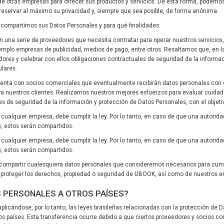
e otras empresas para ofrecer sus productos y servicios. De esta forma, podemo
eservar al máximo su privacidad y, siempre que sea posible, de forma anónima.
 compartimos sus Datos Personales y para qué finalidades:
 una serie de proveedores que necesita contratar para operar nuestros servicios,
mplo empresas de publicidad, medios de pago, entre otros. Resaltamos que, en l
res y celebrar con ellos obligaciones contractuales de seguridad de la informac
ulares.
enta con socios comerciales que eventualmente recibirán datos personales con el
ara nuestros clientes. Realizamos nuestros mejores esfuerzos para evaluar cuid
es de seguridad de la información y protección de Datos Personales, con el objetiv
 cualquier empresa, debe cumplir la ley. Por lo tanto, en caso de que una autori
, estos serán compartidos.
 cualquier empresa, debe cumplir la ley. Por lo tanto, en caso de que una autori
, estos serán compartidos.
ompartir cualesquiera datos personales que consideremos necesarios para cumpli
o, proteger los derechos, propiedad o seguridad de UBOOK, así como de nuestros e
S PERSONALES A OTROS PAÍSES?
plicándose, por lo tanto, las leyes brasileñas relacionadas con la protección de 
os países. Esta transferencia ocurre debido a que ciertos proveedores y socios c