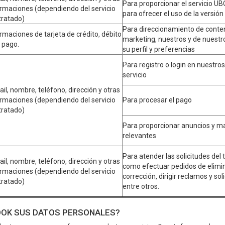
Para proporcionar el servicio U
ormaciones (dependiendo del servicio
para ofrecer el uso de la versión
tratado)
Para direccionamiento de conten
rmaciones de tarjeta de crédito, débito
marketing, nuestros y de nuestr
 pago.
su perfil y preferencias
Para registro o login en nuestro
servicio
il, nombre, teléfono, dirección y otras
ormaciones (dependiendo del servicio
Para procesar el pago
tratado)
Para proporcionar anuncios y m
relevantes
Para atender las solicitudes del t
il, nombre, teléfono, dirección y otras
como efectuar pedidos de elimin
ormaciones (dependiendo del servicio
corrección, dirigir reclamos y soli
tratado)
entre otros.
OOK SUS DATOS PERSONALES?