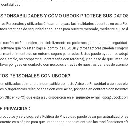
y contabilidad.
RESPONSABILIDADES Y CÓMO UBOOK PROTEGE SUS DATO
os Personales y utilizarlos únicamente para las finalidades descritas en esta Polít
mos prácticas de seguridad adecuadas para nuestro mercado, mediante el uso de 
de sus Datos Personales, pero infelizmente no podemos garantizar una seguridad t
o software que no estén bajo el control de UBOOK y otros factores pueden compro
a el mantenimiento de un entorno seguro para todos. Usted puede ayudarnos adop
por ejemplo, no compartir su contraseña con terceros), y en caso de que usted id
favor póngase en contacto con nosotros a través de nuestros canales de atenció
ATOS PERSONALES CON UBOOK?
ron utilizados de manera incompatible con este Aviso de Privacidad o con sus el
ios o sugerencias relacionadas con este Aviso, póngase en contacto con nosotro
 Officer - DPO) que está a su disposición en el siguiente e-mail: dpo@ubook.co
E PRIVACIDAD
uctos y servicios, esta Política de Privacidad puede pasar por actualizaciones p
amente esta página para que usted tenga conocimiento de las modificaciones ef