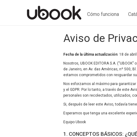
Cómo funciona
Cat
Aviso de Priva
Fecha de la última actualización
: 18 de abri
Nosotros, UBOOK EDITORA S.A. (“UBOOK” o “n
de Janeiro, en Av. das Américas, nº 500, Bl.
estamos comprometidos con resguardar su p
Nos esforzamos al máximo para garantizar e
y el GDPR. Por lo tanto, a través de este A
personales son recolectados, utilizados, 
Si, después de leer este Aviso, todavía tie
Esperamos que tenga una excelente experi
Equipo Ubook
1. CONCEPTOS BÁSICOS: ¿QU