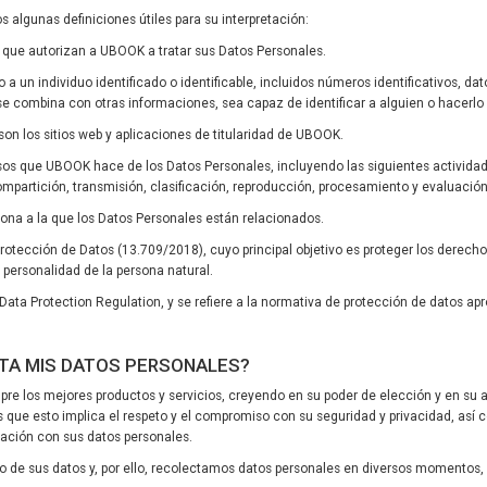
os algunas definiciones útiles para su interpretación:
es que autorizan a UBOOK a tratar sus Datos Personales.
vo a un individuo identificado o identificable, incluidos números identificativos, da
e combina con otras informaciones, sea capaz de identificar a alguien o hacerlo i
” son los sitios web y aplicaciones de titularidad de UBOOK.
 usos que UBOOK hace de los Datos Personales, incluyendo las siguientes activida
ompartición, transmisión, clasificación, reproducción, procesamiento y evaluación
ersona a la que los Datos Personales están relacionados.
 Protección de Datos (13.709/2018), cuyo principal objetivo es proteger los derech
a personalidad de la persona natural.
l Data Protection Regulation, y se refiere a la normativa de protección de datos a
ATA MIS DATOS PERSONALES?
e los mejores productos y servicios, creyendo en su poder de elección y en su
que esto implica el respeto y el compromiso con su seguridad y privacidad, as
ación con sus datos personales.
to de sus datos y, por ello, recolectamos datos personales en diversos momentos