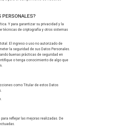
S PERSONALES?
ica. Y para garantizar su privacidad y la
técnicas de criptografía y otros sistemas
otal. El ingreso o uso no autorizado de
meter la seguridad de sus Datos Personales.
tando buenas prácticas de seguridad en
entifique o tenga conocimiento de algo que
n.
ecciones como Titular de estos Datos
s.
m.
ara reflejar las mejoras realizadas. De
ectuadas.