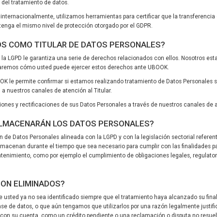
e del tratamiento de datos.
internacionalmente, utilizamos herramientas para certificar que la transferencia
 tenga el mismo nivel de protección otorgado por el GDPR.
OS COMO TITULAR DE DATOS PERSONALES?
, y la LGPD le garantiza una serie de derechos relacionados con ellos. Nosotros
icaremos cómo usted puede ejercer estos derechos ante UBOOK.
BOOK le permite confirmar si estamos realizando tratamiento de Datos Personales 
a nuestros canales de atención al Titular.
iones y rectificaciones de sus Datos Personales a través de nuestros canales de 
ALMACENARÁN LOS DATOS PERSONALES?
 de Datos Personales alineada con la LGPD y con la legislación sectorial referen
acenan durante el tiempo que sea necesario para cumplir con las finalidades pa
tenimiento, como por ejemplo el cumplimiento de obligaciones legales, regulatori
SON ELIMINADOS?
 usted ya no sea identificado siempre que el tratamiento haya alcanzado su fin
e de datos, o que aún tengamos que utilizarlos por una razón legalmente justif
 con su cuenta, como un crédito pendiente o una reclamación o disputa no resuel