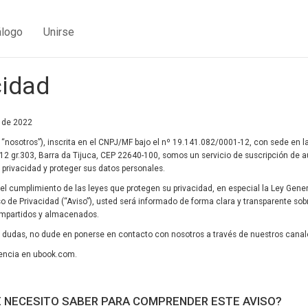
álogo
Unirse
cidad
l de 2022
osotros”), inscrita en el CNPJ/MF bajo el nº 19.141.082/0001-12, con sede en la
12 gr.303, Barra da Tijuca, CEP 22640-100, somos un servicio de suscripción de aud
rivacidad y proteger sus datos personales.
l cumplimiento de las leyes que protegen su privacidad, en especial la Ley Gene
viso de Privacidad (“Aviso”), usted será informado de forma clara y transparente s
compartidos y almacenados.
ne dudas, no dude en ponerse en contacto con nosotros a través de nuestros canal
encia en ubook.com.
É NECESITO SABER PARA COMPRENDER ESTE AVISO?