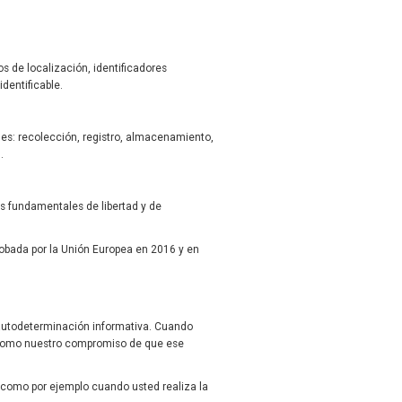
tos de localización, identificadores
dentificable.
des: recolección, registro, almacenamiento,
.
os fundamentales de libertad y de
probada por la Unión Europea en 2016 y en
 autodeterminación informativa. Cuando
í como nuestro compromiso de que ese
, como por ejemplo cuando usted realiza la