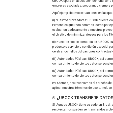
UBOOK opera en asociación con una serie d
empresas asociadas, procurando siempre pr
Aquí ejemplificamos situaciones en las que
(i) Nuestros proveedores: UBOOK cuenta con
Personales que recolectamos, como por eje
evaluar cuidadosamente a nuestros proveedo
el objetivo de minimizar riesgos para los Tit
(ii) Nuestros socios comerciales: UBOOK cu
producto o servicio o condición especial p
celebrar con ellos obligaciones contractual
(iii) Autoridades Públicas: UBOOK, así como
compartimiento de ciertos datos personales
(iv) Autoridades Públicas: UBOOK, así como
compartimiento de ciertos datos personales
(v) Además, nos reservamos el derecho de c
aplicar nuestros términos de uso o, inclus
5. ¿UBOOK TRANSFIERE DATO
Sí. Aunque UBOOK tiene su sede en Brasil, a
recolectamos pueden ser transferidos a otr