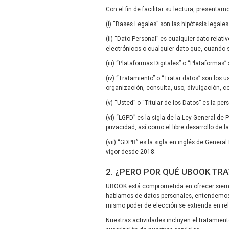
Con el fin de facilitar su lectura, presentam
(i) “Bases Legales” son las hipótesis legal
(ii) “Dato Personal” es cualquier dato relati
electrónicos o cualquier dato que, cuando s
(iii) “Plataformas Digitales” o “Plataformas
(iv) “Tratamiento” o “Tratar datos” son los
organización, consulta, uso, divulgación, c
(v) “Usted” o “Titular de los Datos” es la p
(vi) “LGPD” es la sigla de la Ley General de
privacidad, así como el libre desarrollo de l
(vii) “GDPR” es la sigla en inglés de Genera
vigor desde 2018.
2. ¿PERO POR QUÉ UBOOK TR
UBOOK está comprometida en ofrecer siempr
hablamos de datos personales, entendemos 
mismo poder de elección se extienda en rel
Nuestras actividades incluyen el tratamien