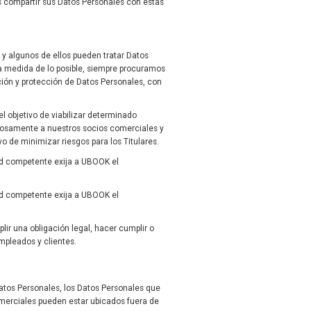
s compartir sus Datos Personales con estas
 y algunos de ellos pueden tratar Datos
a medida de lo posible, siempre procuramos
ión y protección de Datos Personales, con
 objetivo de viabilizar determinado
adosamente a nuestros socios comerciales y
o de minimizar riesgos para los Titulares.
dad competente exija a UBOOK el
dad competente exija a UBOOK el
r una obligación legal, hacer cumplir o
mpleados y clientes.
Datos Personales, los Datos Personales que
omerciales pueden estar ubicados fuera de