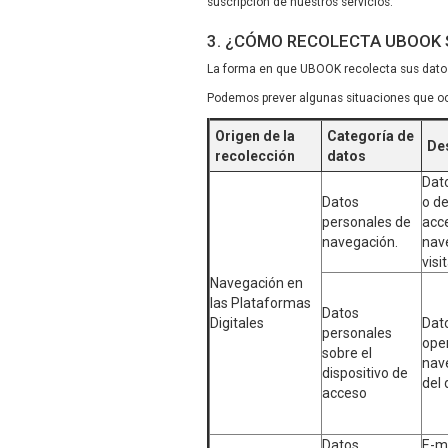
suscripción de nuestros servicios.
3. ¿CÓMO RECOLECTA UBOOK 
La forma en que UBOOK recolecta sus datos
Podemos prever algunas situaciones que oc
Origen de la
Categoría de
Des
recolección
datos
Dat
Datos
o de
personales de
acce
navegación.
nave
visi
Navegación en
las Plataformas
Datos
Digitales
Dat
personales
oper
sobre el
nave
dispositivo de
del 
acceso
Datos
E-ma