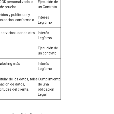
BOOK personalizado, o
Ejecución de
 de prueba.
un Contrato
idos y publicidad y
Interés
os socios, conforme a
Legítimo
s servicios usando otro
Interés
Legítimo
Ejecución de
un contrato
arketing más
Interés
Legítimo
itular de los datos, tales
Cumplimiento
ación de datos,
de una
citudes del cliente,
obligación
Legal