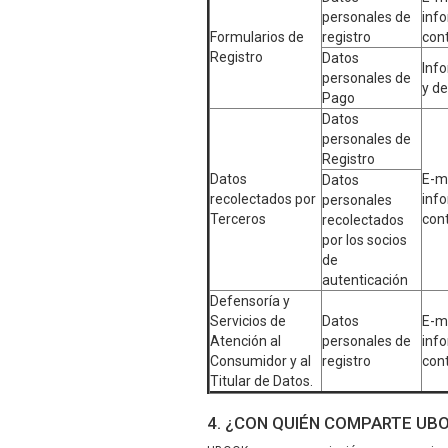
personales de
inf
Formularios de
registro
con
Registro
Datos
Info
personales de
y de
Pago
Datos
personales de
Registro
Datos
E-ma
Datos
recolectados por
inf
personales
Terceros
con
recolectados
por los socios
de
autenticación
Defensoría y
Servicios de
Datos
E-ma
Atención al
personales de
inf
Consumidor y al
registro
con
Titular de Datos.
4. ¿CON QUIÉN COMPARTE UB