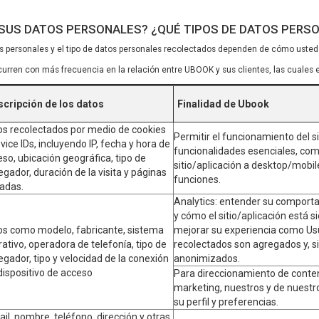
SUS DATOS PERSONALES? ¿QUÉ TIPOS DE DATOS PERS
 personales y el tipo de datos personales recolectados dependen de cómo uste
urren con más frecuencia en la relación entre UBOOK y sus clientes, las cuales
cripción de los datos
Finalidad de Ubook
os recolectados por medio de cookies
Permitir el funcionamiento del sit
vice IDs, incluyendo IP, fecha y hora de
funcionalidades esenciales, com
so, ubicación geográfica, tipo de
sitio/aplicación a desktop/mobil
gador, duración de la visita y páginas
funciones.
tadas.
Analytics: entender su comport
y cómo el sitio/aplicación está 
os como modelo, fabricante, sistema
mejorar su experiencia como Usu
ativo, operadora de telefonía, tipo de
recolectados son agregados y, s
gador, tipo y velocidad de la conexión
anonimizados.
dispositivo de acceso
Para direccionamiento de conten
marketing, nuestros y de nuestr
su perfil y preferencias.
il, nombre, teléfono, dirección y otras