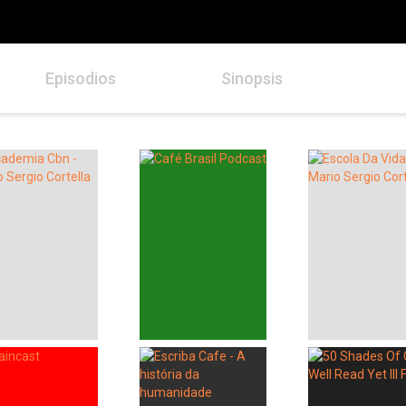
Episodios
Sinopsis