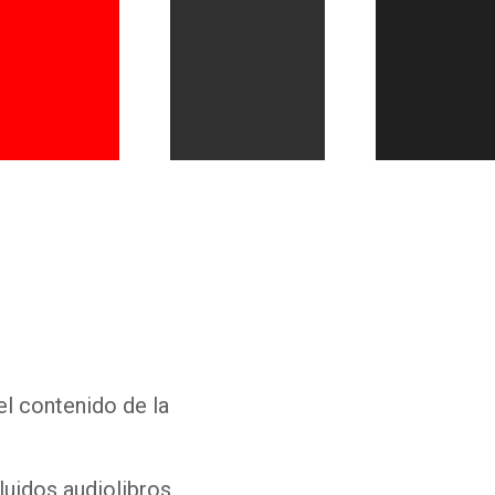
Whatsapp
Facebook
Twitter
E-mail
el contenido de la
luidos audiolibros,