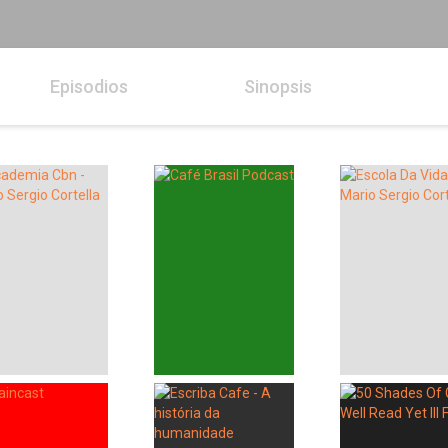
Episodios
Sinopsis