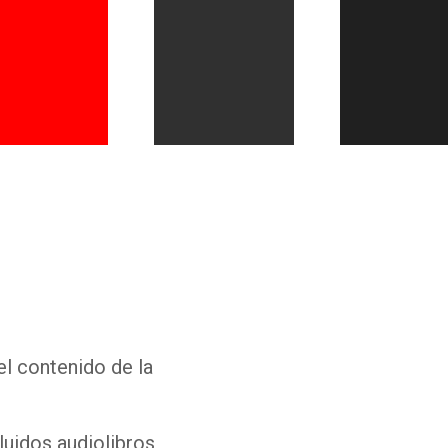
Whatsapp
Facebook
Twitter
E-mail
el contenido de la
luidos audiolibros,