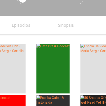
Episodios
Sinopsis