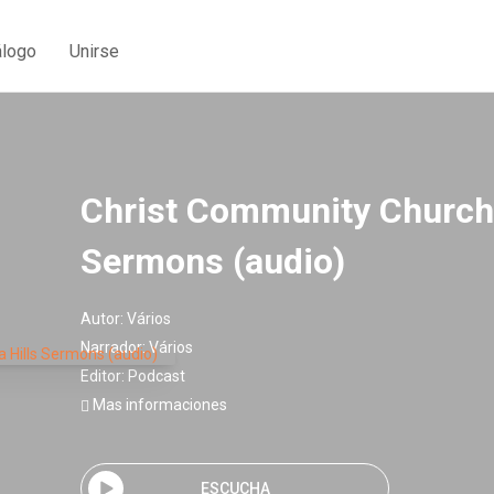
álogo
Unirse
Christ Community Church 
Sermons (audio)
Autor:
Vários
Narrador:
Vários
Editor:
Podcast
Mas informaciones
ESCUCHA