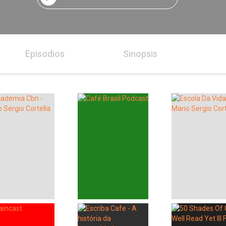
Episodios
Sinopsis