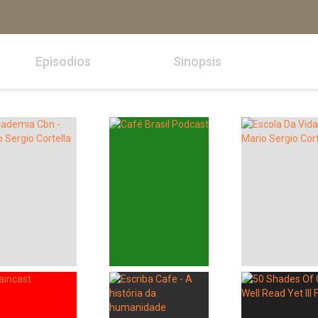
Episodios
Sinopsis