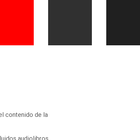
Whatsapp
Facebook
Twitter
E-mail
el contenido de la
luidos audiolibros,