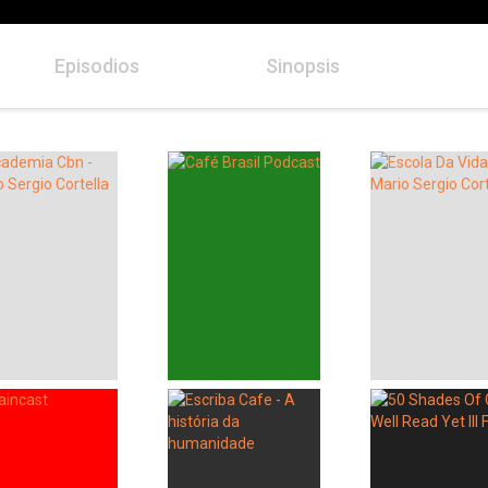
Episodios
Sinopsis