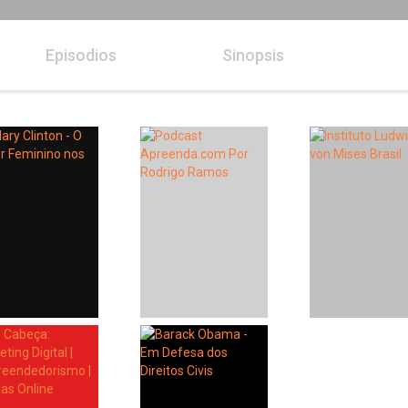
Episodios
Sinopsis