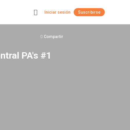
Iniciar sesión
Suscribirse
+
Compartir
tral PA's #1