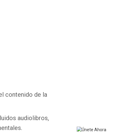
Whatsapp
Facebook
Twitter
E-mail
el contenido de la
luidos audiolibros,
entales.