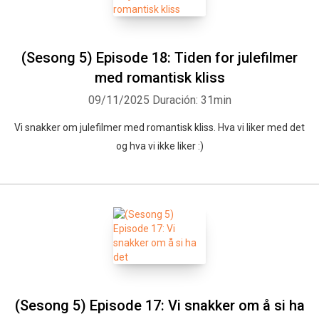
(Sesong 5) Episode 18: Tiden for julefilmer
med romantisk kliss
09/11/2025
Duración: 31min
Vi snakker om julefilmer med romantisk kliss. Hva vi liker med det
og hva vi ikke liker :)
(Sesong 5) Episode 17: Vi snakker om å si ha
Whatsapp
Facebook
Twitter
E-mail