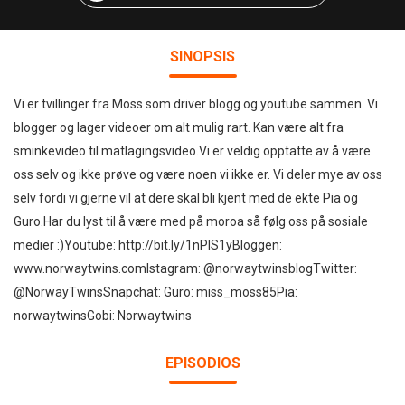
SINOPSIS
Vi er tvillinger fra Moss som driver blogg og youtube sammen. Vi
blogger og lager videoer om alt mulig rart. Kan være alt fra
sminkevideo til matlagingsvideo.Vi er veldig opptatte av å være
oss selv og ikke prøve og være noen vi ikke er. Vi deler mye av oss
selv fordi vi gjerne vil at dere skal bli kjent med de ekte Pia og
Guro.Har du lyst til å være med på moroa så følg oss på sosiale
medier :)Youtube: http://bit.ly/1nPlS1yBloggen:
www.norwaytwins.comIstagram: @norwaytwinsblogTwitter:
@NorwayTwinsSnapchat: Guro: miss_moss85Pia:
norwaytwinsGobi: Norwaytwins
EPISODIOS