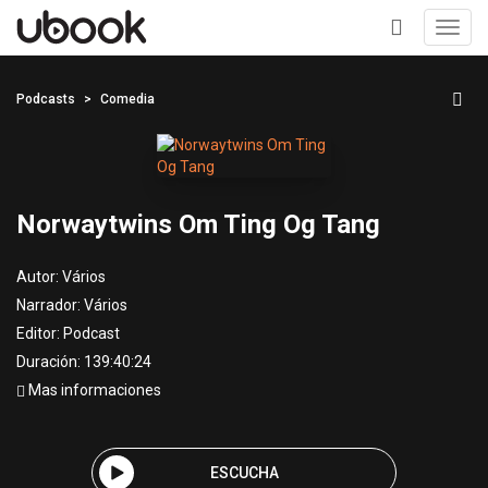
Toggl
navig
+
Podcasts
Comedia
Norwaytwins Om Ting Og Tang
Autor:
Vários
Narrador:
Vários
Editor:
Podcast
Duración: 139:40:24
Mas informaciones
ESCUCHA