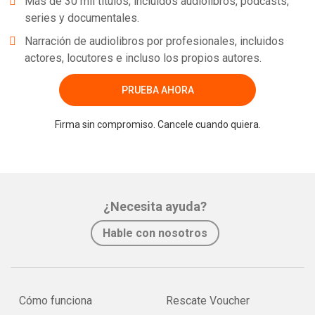
Más de 30 mil títulos, incluidos audiolibros, podcasts,
series y documentales.
Narración de audiolibros por profesionales, incluidos
actores, locutores e incluso los propios autores.
PRUEBA AHORA
Whatsapp
Facebook
Twitter
E-mail
Firma sin compromiso. Cancele cuando quiera.
¿Necesita ayuda?
Hable con nosotros
Cómo funciona
Rescate Voucher