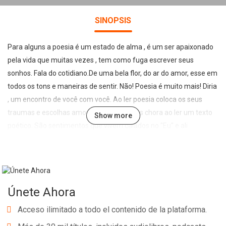
SINOPSIS
Para alguns a poesia é um estado de alma , é um ser apaixonado
pela vida que muitas vezes , tem como fuga escrever seus
sonhos. Fala do cotidiano.De uma bela flor, do ar do amor, esse em
todos os tons e maneiras de sentir. Não! Poesia é muito mais! Diria
, um encontro de você com você. Ao ler poesia coloca os seus
traumas e escolhas amostra muitas vezes chora ao ler um texto
Show more
poético. São sentimentos que vivem calados no "Eu" e ali
permanecem quietos , vivendo atrás da outra face exposta.
Convido a todos a ler e compreender , que a poesia pode modificar
o olhar de ver o mundo por detrás de todos nós. Vamos nos
conhecer. Venha para Therapy roon do escritor. Te espero!
Únete Ahora
Marilene De Azevedo.
Acceso ilimitado a todo el contenido de la plataforma.